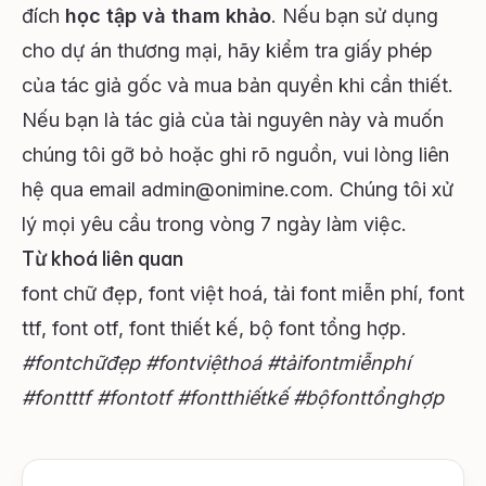
đích
học tập và tham khảo
. Nếu bạn sử dụng
cho dự án thương mại, hãy kiểm tra giấy phép
của tác giả gốc và mua bản quyền khi cần thiết.
Nếu bạn là tác giả của tài nguyên này và muốn
chúng tôi gỡ bỏ hoặc ghi rõ nguồn, vui lòng liên
hệ qua email
admin@onimine.com
. Chúng tôi xử
lý mọi yêu cầu trong vòng 7 ngày làm việc.
Từ khoá liên quan
font chữ đẹp, font việt hoá, tải font miễn phí, font
ttf, font otf, font thiết kế, bộ font tổng hợp.
#fontchữđẹp #fontviệthoá #tảifontmiễnphí
#fontttf #fontotf #fontthiếtkế #bộfonttổnghợp