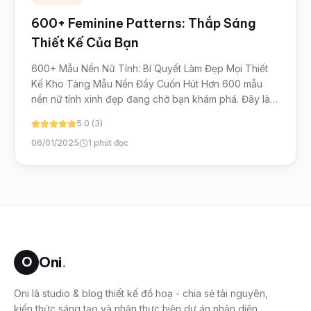
600+ Feminine Patterns: Thắp Sáng
Thiết Kế Của Bạn
600+ Mẫu Nền Nữ Tính: Bí Quyết Làm Đẹp Mọi Thiết
Kế Kho Tàng Mẫu Nền Đầy Cuốn Hút Hơn 600 mẫu
nền nữ tính xinh đẹp đang chờ bạn khám phá. Đây là
bộ sưu tập…
5.0 (3)
06/01/2025
1
phút đọc
Oni
.
O
Oni là studio & blog thiết kế đồ hoạ - chia sẻ tài nguyên,
kiến thức sáng tạo và nhận thực hiện dự án nhận diện