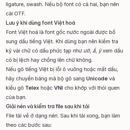
ligature, swash. Nếu bộ font có cả hai, bạn nên
cài OTF.
Lưu ý khi dùng font Việt hoá
Font Việt hoá là font gốc nước ngoài được bổ
sung dấu tiếng Việt. Khi dùng bạn nên kiểm tra
kỹ vài chữ có dấu phức tạp như
ườ
,
ẩ
,
ỹ
xem dấu
có bị lệch hay chồng lên chữ không.
Nếu gõ tiếng Việt bị lỗi ô vuông hoặc mất dấu,
hãy chuyển bảng mã bộ gõ sang
Unicode
và
kiểu gõ
Telex
hoặc
VNI
cho khớp với thói quen
của bạn.
Giải nén và kiểm tra file sau khi tải
File tải về ở dạng nén. Sau khi tải xong, bạn làm
theo các bước sau: