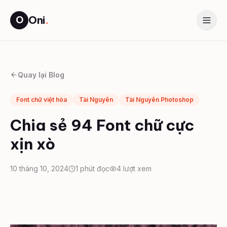
Oni
.
O
Quay lại Blog
Font chữ việt hóa
Tài Nguyên
Tài Nguyên Photoshop
Chia sẻ 94 Font chữ cực
xịn xò
10 tháng 10, 2024
1
phút đọc
4
lượt xem